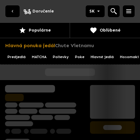
Doručenie
SK
Populárne
Obľúbené
Hlavná ponuka jedál
Chute Vietnamu
Predjedlá
MATCHA
Polievky
Poke
Hlavné jedlá
Hosomaki