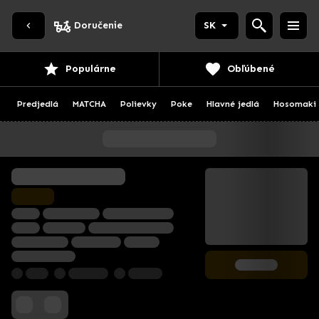
Doručenie
SK
Populárne
Obľúbené
Predjedlá
MATCHA
Polievky
Poke
Hlavné jedlá
Hosomaki